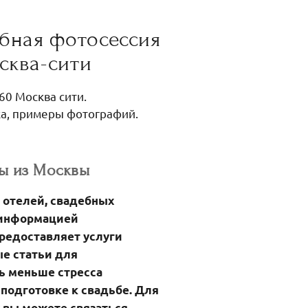
ебная фотосессия
сква-сити
60 Москва сити.
ка, примеры фотографий.
ы из Москвы
и отелей, свадебных
й информацией
предоставляет услуги
е статьи для
ь меньше стресса
подготовке к свадьбе. Для
у вы можете связаться