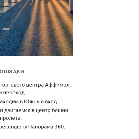
лощадки
 торгового центра Аффимол,
й переход.
заходим в Южный вход.
и двигаемся в центр башни
 пролета.
 ресепшену Панорама 360.