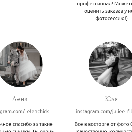
профессионал! Может
оценить заказав у н
фотосессию!)
Лена
Юля
agram.com/_elenchick_
instagram.com/juliee_fi
мное спасибо за такие
Все в восторге от фото 
ные снимки. Ты очень
Качественно, количест