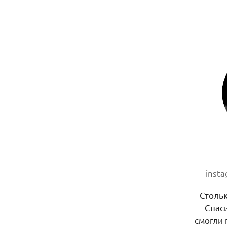
inst
Стольк
Спас
смогли 