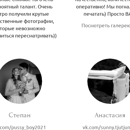
оятный талант. Очень
оперативно! Мы погна
тро получили крутые
печатать) Просто В
ественные фотографии,
Посмотреть галере
торые невозможно
виться пересматривать))
Степан
Анастасия
.com/pussy_boy2021
vk.com/sunny.tjutju