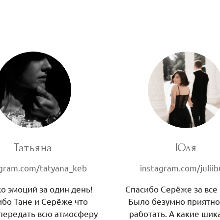
Татьяна
Юля
agram.com/tatyana_keb
instagram.com/julii
о эмоций за один день!
Спасибо Серёже за все
ибо Тане и Серёже что
Было безумно приятно
передать всю атмосферу
работать. А какие ши