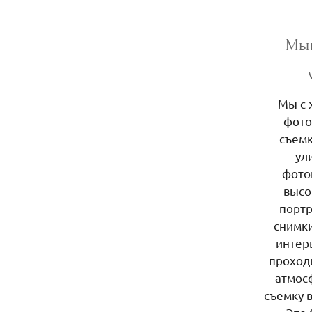
Мы
Мы с 
фото
съемк
ул
фото
высо
порт
снимки
интер
проход
атмос
съемку 