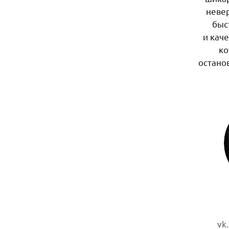
невер
быс
и кач
ко
остано
vk