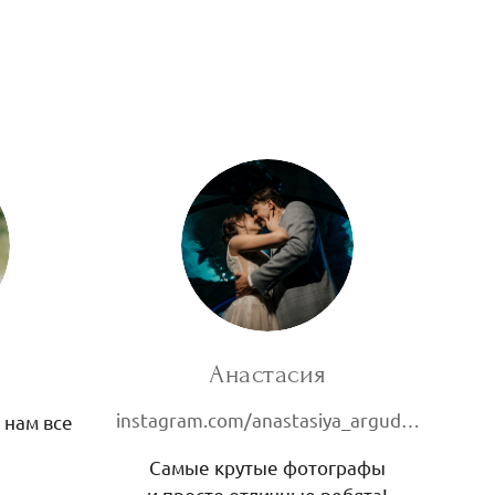
Анастасия
instagram.com/anastasiya_argudaeva
 нам все
Самые крутые фотографы
и просто отличные ребята!