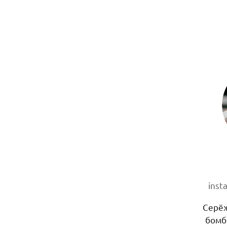
inst
Серёж
бомб