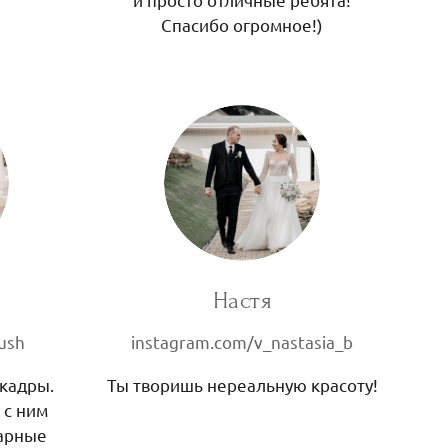
Спасибо огромное!)
Настя
bush
instagram.com/v_nastasia_b
 кадры.
Ты творишь нереальную красоту!
 с ним
карные