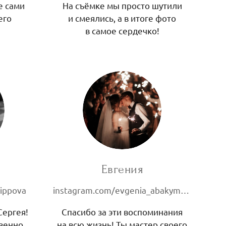
е сами
На съёмке мы просто шутили
его
и смеялись, а в итоге фото
в самое сердечко!
Евгения
lippova
instagram.com/evgenia_abakymova
Сергея!
Спасибо за эти воспоминания
венно,
на всю жизнь! Ты мастер своего