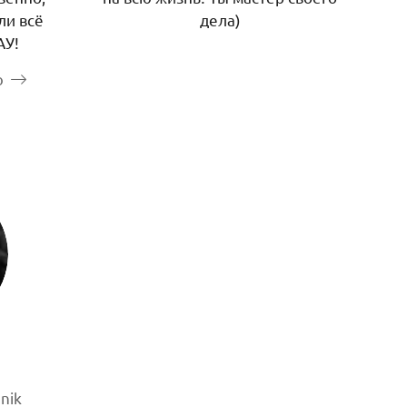
ли всё
дела)
АУ!
ю
nnik