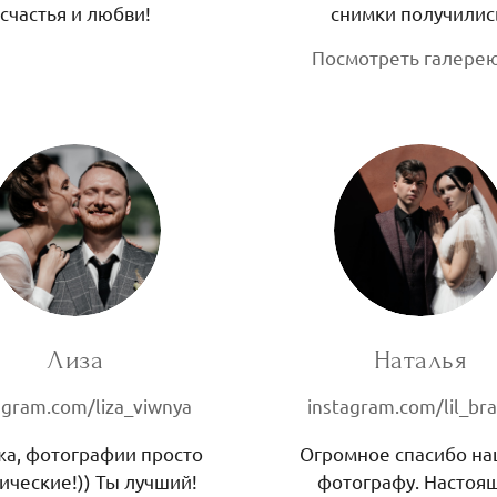
счастья и любви!
снимки получилис
Посмотреть галере
Лиза
Наталья
agram.com/liza_viwnya
instagram.com/lil_br
а, фотографии просто
Огромное спасибо н
ические!)) Ты лучший!
фотографу. Настоя