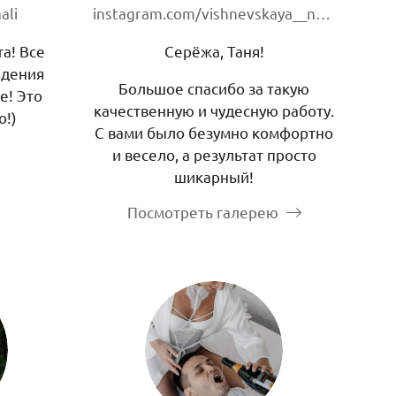
ali
instagram.com/vishnevskaya__nataliya
та! Все
Серёжа, Таня!
едения
Большое спасибо за такую
е! Это
качественную и чудесную работу.
о!)
С вами было безумно комфортно
и весело, а результат просто
шикарный!
Посмотреть галерею