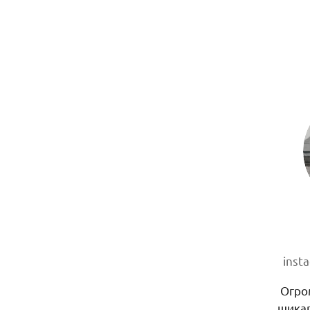
inst
Огро
шикар