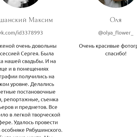
шанский Максим
Оля
vk.com/id3378993
@olya_flower_
женой очень довольны
Очень красивые фотог
сессией Сергея. Была
спасибо!
а нашей свадьбы. И на
ице и в помещениях
графии получились на
ком уровне. Делались
ретные постановочные
, репортажные, съемка
ьеров и предметов. Все
ило в легкой творческой
фере. Удалось провести
в особняке Рябушинского.