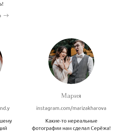
ь!
ю
Мария
and.y
instagram.com/marizakharova
ашему
Какие-то нереальные
щий
фотографии нам сделал Серёжа!