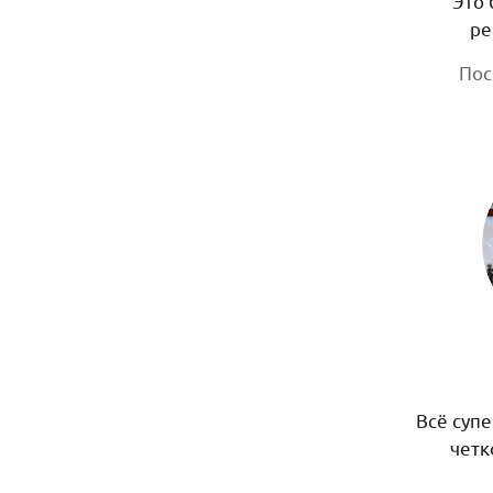
Это 
ре
Пос
Всё супе
четк