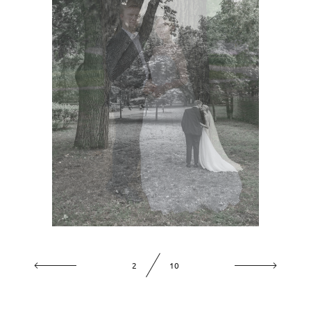
Свадебная фотосессия около Грибоедовского загса
3
10