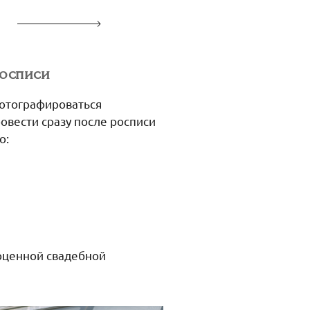
росписи
отографироваться
овести сразу после росписи
о:
ноценной свадебной