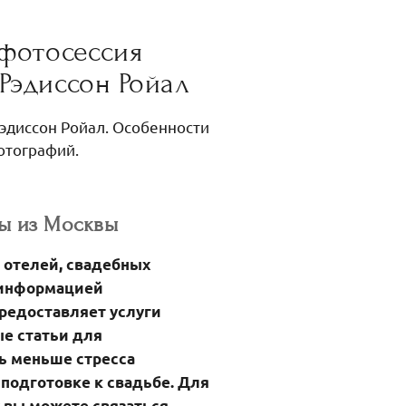
 фотосессия
Рэдиссон Ройал
эдиссон Ройал. Особенности
отографий.
ы из Москвы
и отелей, свадебных
й информацией
предоставляет услуги
е статьи для
ь меньше стресса
подготовке к свадьбе. Для
у вы можете связаться